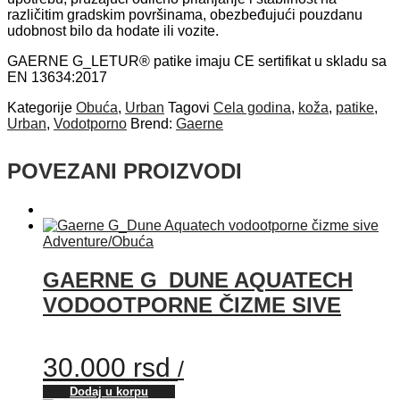
različitim gradskim površinama, obezbeđujući pouzdanu
udobnost bilo da hodate ili vozite.
GAERNE G_LETUR® patike imaju CE sertifikat u skladu sa
EN 13634:2017
Kategorije
Obuća
,
Urban
Tagovi
Cela godina
,
koža
,
patike
,
Urban
,
Vodotporno
Brend:
Gaerne
POVEZANI PROIZVODI
Adventure
/
Obuća
GAERNE G_DUNE AQUATECH
VODOOTPORNE ČIZME SIVE
30.000
rsd
/
Dodaj u korpu