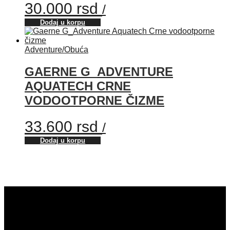
30.000
rsd
/
Dodaj u korpu
Adventure
/
Obuća
GAERNE G_ADVENTURE
AQUATECH CRNE
VODOOTPORNE ČIZME
33.600
rsd
/
Dodaj u korpu
Strumička 2a, 11000 Beograd, Srbija
Proudly built by
Garage.rs team.
Copyright 2025