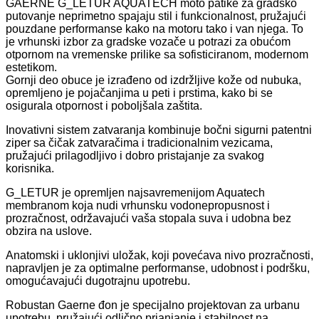
GAERNE G_LETUR AQUATECH moto patike za gradsko
putovanje neprimetno spajaju stil i funkcionalnost, pružajući
pouzdane performanse kako na motoru tako i van njega. To
je vrhunski izbor za gradske vozače u potrazi za obućom
otpornom na vremenske prilike sa sofisticiranom, modernom
estetikom.
Gornji deo obuce je izrađeno od izdržljive kože od nubuka,
opremljeno je pojačanjima u peti i prstima, kako bi se
osigurala otpornost i poboljšala zaštita.
Inovativni sistem zatvaranja kombinuje bočni sigurni patentni
ziper sa čičak zatvaračima i tradicionalnim vezicama,
pružajući prilagodljivo i dobro pristajanje za svakog
korisnika.
G_LETUR je opremljen najsavremenijom Aquatech
membranom koja nudi vrhunsku vodonepropusnost i
prozračnost, održavajući vaša stopala suva i udobna bez
obzira na uslove.
Anatomski i uklonjivi uložak, koji povećava nivo prozračnosti,
napravljen je za optimalne performanse, udobnost i podršku,
omogućavajući dugotrajnu upotrebu.
Robustan Gaerne đon je specijalno projektovan za urbanu
upotrebu, pružajući odlično prianjanje i stabilnost na