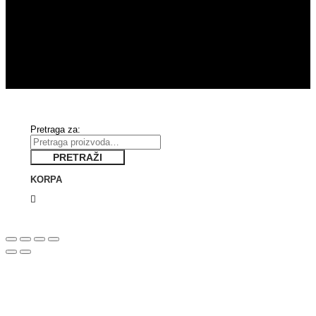
Tel :+381 11 244 12 39 / +381 63 377 443
Ponedeljak – Petak: 10:00 – 20:00
Subota: 10:00 – 15:00
Pretraga za:
PRETRAŽI
KORPA