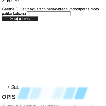
21.600
rsd
/
Gaerne G_Letur Aquatech pesak-braon vodootporne moto
patike količina
Dodaj u korpu
Opis
OPIS