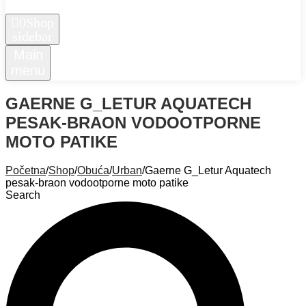
0
Shop
sidebar
Main
menu
GAERNE G_LETUR AQUATECH
PESAK-BRAON VODOOTPORNE
MOTO PATIKE
Početna
/
Shop
/
Obuća
/
Urban
/
Gaerne G_Letur Aquatech
pesak-braon vodootporne moto patike
Search