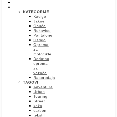
POČETNA
PRODAVNICA
KATEGORIJE
Kacige
Jakne
Obuća
Rukavice
Pantalone
Ostalo
Oprema
za
motocikle
Dodatna
oprema
za
vozača
Rasprodaja
TAGOVI
Adventure
Urban
Touring
Street
koža
carbon
tekstil