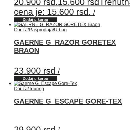
20.900 rsd.
15.600
rsd
Trenutn
cena je: 15.600 rsd.
/
Dodaj u korpu
Obuća
/
Rasprodaja
/
Urban
GAERNE G_RAZOR GORETEX
BRAON
23.900
rsd
/
Dodaj u korpu
Obuća
/
Touring
GAERNE G_ESCAPE GORE-TEX
29.900
rsd
/