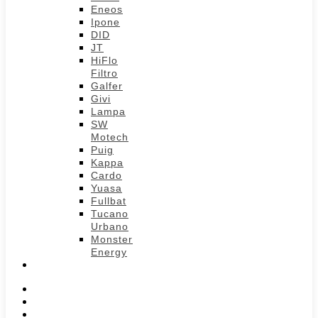
Eneos
Ipone
DID
JT
HiFlo
Filtro
Galfer
Givi
Lampa
SW
Motech
Puig
Kappa
Cardo
Yuasa
Fullbat
Tucano
Urbano
Monster
Energy
IZDVAJAMO
O GARAŽI
NOVOSTI
KONTAKT