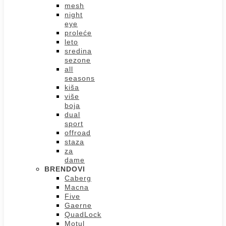
mesh
night
eye
proleće
leto
sredina
sezone
all
seasons
kiša
više
boja
dual
sport
offroad
staza
za
dame
BRENDOVI
Caberg
Macna
Five
Gaerne
QuadLock
Motul