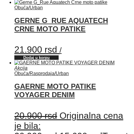
Obuća
/
Urban
GERNE G_RUE AQUATECH
CRNE MOTO PATIKE
21.900
rsd
/
Dodaj u korpu
Akcija
Obuća
/
Rasprodaja
/
Urban
GAERNE MOTO PATIKE
VOYAGER DENIM
20.900
rsd
Originalna cena
je bila: