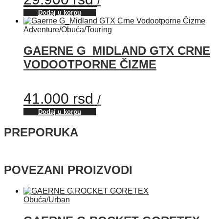
Dodaj u korpu
Adventure
/
Obuća
/
Touring
GAERNE G_MIDLAND GTX CRNE
VODOOTPORNE ČIZME
41.000
rsd
/
Dodaj u korpu
PREPORUKA
POVEZANI PROIZVODI
Obuća
/
Urban