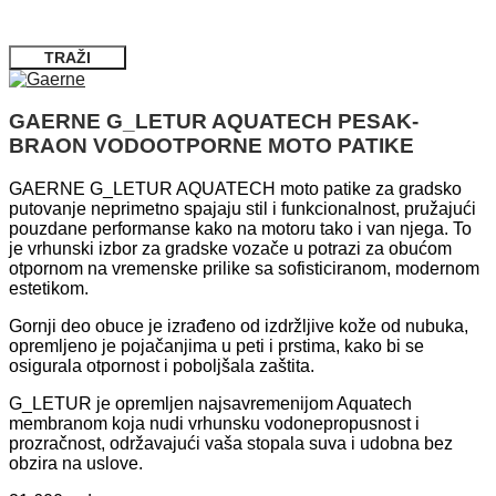
TRAŽI
GAERNE G_LETUR AQUATECH PESAK-
BRAON VODOOTPORNE MOTO PATIKE
GAERNE G_LETUR AQUATECH moto patike za gradsko
putovanje neprimetno spajaju stil i funkcionalnost, pružajući
pouzdane performanse kako na motoru tako i van njega. To
je vrhunski izbor za gradske vozače u potrazi za obućom
otpornom na vremenske prilike sa sofisticiranom, modernom
estetikom.
Gornji deo obuce je izrađeno od izdržljive kože od nubuka,
opremljeno je pojačanjima u peti i prstima, kako bi se
osigurala otpornost i poboljšala zaštita.
G_LETUR je opremljen najsavremenijom Aquatech
membranom koja nudi vrhunsku vodonepropusnost i
prozračnost, održavajući vaša stopala suva i udobna bez
obzira na uslove.